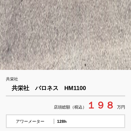
共栄社
共栄社 バロネス HM1100
１９８
店頭総額（税込）
万円
アワーメーター
128h