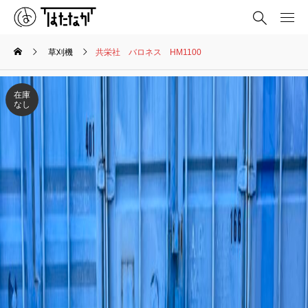
草刈機
共栄社 バロネス HM1100
在庫
なし