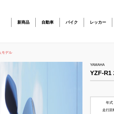
新商品
自動車
バイク
レッカー
輸入モデル
YAMAHA
YZF-R
年式
走行距