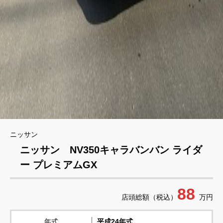
ニッサン
ニッサン NV350キャラバンバン ライダ
ー プレミアムGX
88
店頭総額（税込）
万円
年式
平成24年式