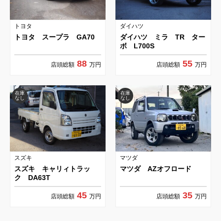
トヨタ
ダイハツ
トヨタ スープラ GA70
ダイハツ ミラ TR ター
ボ L700S
88
55
店頭総額
万円
店頭総額
万円
在庫
在庫
なし
なし
スズキ
マツダ
スズキ キャリィトラッ
マツダ AZオフロード
ク DA63T
45
35
店頭総額
万円
店頭総額
万円